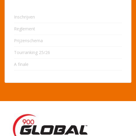
Inschrijven
Reglement
Prijzenschema
Tourranking 25/26
A finale