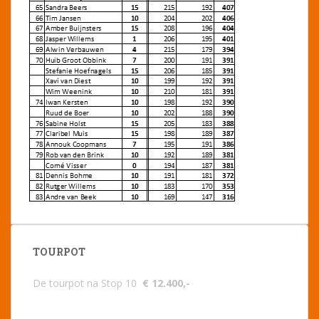
TOURPOT
De tourpot na Stop 10
€ 12.400,-