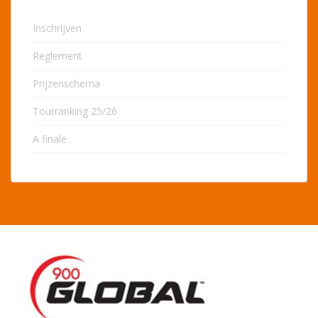
Inschrijven
Reglement
Prijzenschema
Tourranking 25/26
A finale